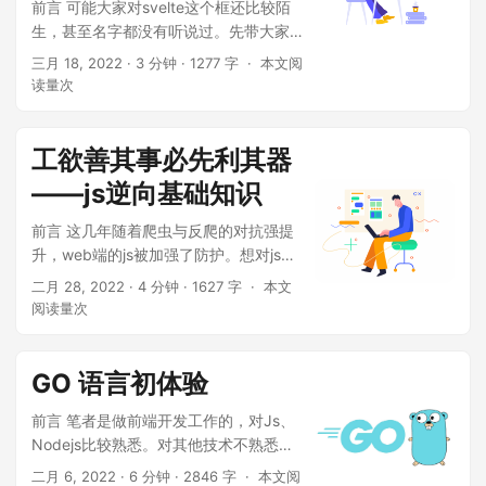
前言 可能大家对svelte这个框还比较陌
生，甚至名字都没有听说过。先带大家
看下官方的说法 Svelte 是一种全新的构
三月 18, 2022
· 3 分钟 · 1277 字 ·
本文阅
建用户界面的方法。传统框架如 React
读量
次
和 Vue 在浏览器中需要做大量的工作，
而 Svelte 将这些工作放到构建应用程序
的编译阶段来处理。与使用虚拟
工欲善其事必先利其器
（virtual）DOM 差异对比不同。Svelte
——js逆向基础知识
编写的...
前言 这几年随着爬虫与反爬的对抗强提
升，web端的js被加强了防护。想对js解
密也没有以前那么简单，控制台打开，
二月 28, 2022
· 4 分钟 · 1627 字 ·
本文
参数一看就可以开始请求接口。 所以对
阅读量
次
爬虫也有一定的技术要求。这里将整理js
逆向的一些方法论和技术。 总览 自己的
一些观点： 对于web端的反爬只要抓住
GO 语言初体验
请求是最后的“出口“就能顺着...
前言 笔者是做前端开发工作的，对Js、
Nodejs比较熟悉。对其他技术不熟悉但
是非常愿意接触，前端构建的工具链中
二月 6, 2022
· 6 分钟 · 2846 字 ·
本文阅