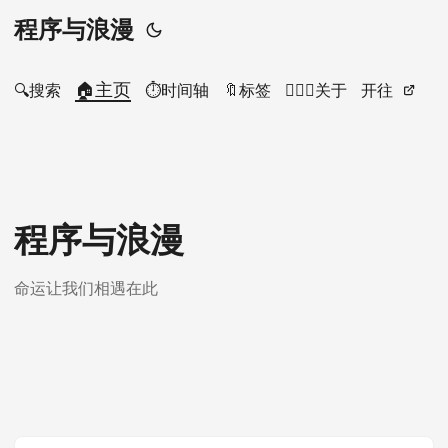
程序与浪漫
🏠主页
🔍搜索
⏱时间轴
🔖标签
🙋🏻‍♂️关于
开往
程序与浪漫
命运让我们相遇在此