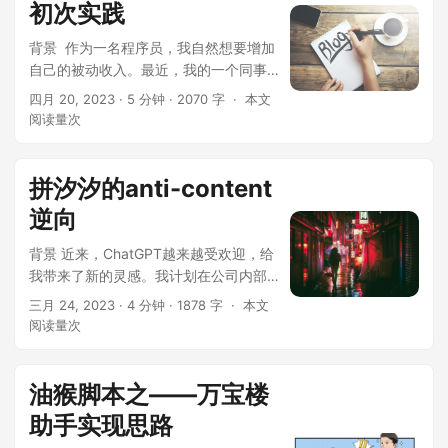
初次实践
背景 ​ 作为一名程序员，我自然想要增加
自己的被动收入。最近，我的一个同事
告诉我他开了一个网站，每天的访问量
四月 20, 2023
· 5 分钟 · 2070 字 ·
本文
达到了3千，每个月还有几百美元的广告
阅读量
次
收入。这促使我开始思考很多事情。 打
工本质上就是用自己的时间来换取金
钱，尽管在工作中我们也会不断学习新
拼汐汐的anti-content
的技能。但最基本的原则仍然是时间等
逆向
价于金...
背景 近来，ChatGPT越来越受欢迎，给
我带来了新的灵感。我计划在公司内部
分享一下前端数据保护的相关内容。我
三月 24, 2023
· 4 分钟 · 1878 字 ·
本文
正在寻找一些支持我的分享素材。其中
阅读量
次
有拼汐汐的anti-content的逆向破解！
PS：全部内容均只作研究所用，如有侵
权，请联系我进行删除 目标网站：
油猴脚本之——万宝楼
aHR0cHM6Ly93d...
助手实现思路