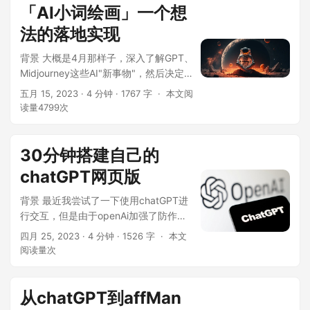
「AI小词绘画」一个想
法的落地实现
背景 大概是4月那样子，深入了解GPT、
Midjourney这些AI"新事物"，然后决定得
躬身入局，真正去使用，去感受。使用
五月 15, 2023
· 4 分钟 · 1767 字 ·
本文阅
了midjourney（后续用MJ来代替），画
读量
4799
次
出来的图效果真的很惊艳，但是使用的
过程其实问题还是比较多。 1、MJ需要
梯子，使用在disco...
30分钟搭建自己的
chatGPT网页版
背景 最近我尝试了一下使用chatGPT进
行交互，但是由于openAi加强了防作弊
措施，页面会频繁刷新，导致整体的交
四月 25, 2023
· 4 分钟 · 1526 字 ·
本文
互体验非常糟糕。因此，我开始寻找如
阅读量
次
何搭建自己的chatGPT网页版，来让交
互更加顺畅。没有编程经验的同学也可
以尝试哦！ 前提准备 open AI 请求的
从chatGPT到affMan
KEY vercel账号（免费注...