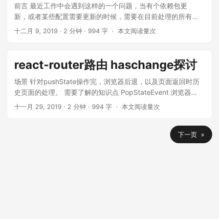
前言 最近工作中会遇到这样的一个问题，当有个依赖包更
h...
新，或者某些配置需要更新的时候，需要在目前处理的所有系
统中一起更新，这样的工作量其实是挺繁琐的。（多个系统配
十二月 9, 2019
· 2 分钟 · 994 字 ·
本文阅读量
次
置几乎一致）。所以就想着能够有方法统一这个构建环境，包
依赖和webpack配置能够统一处理。 实践过程 第一步：#抽
取公共配置...
react-router路由 haschange探讨
场景 针对pushState操作完，浏览器后退，以及页面返回时历
史页面的处理。 需要了解的知识点 PopStateEvent 浏览器后
退事件 History.pushState() HashChangeEvent History 前端
十一月 29, 2019
· 2 分钟 · 994 字 ·
本文阅读量
次
路由hash history 处理方法 Page A 在跳转Page B前需要保
存信息到url中，处理完后返回A，需要将其信息保留下来。 我
下一页 »
们处理的方式是，在跳转B前会通过History.pus...
© 2023
程序与浪漫
Powered by
Hugo
&
PaperMod
本站总访问量
12027
次
本站访客数
9376
人次