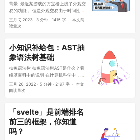
背景 ​ 最近某游戏的万宝楼上线了外观交
易的功能， 但是外观交易由于时间性的
问题，就会产生差价，一些忘记改价格
三月 7, 2023
· 3 分钟 · 1415 字 ·
本文阅
的外观就变得很多人抢。抢外观和抢号
读量
次
的逻辑差不多，所以就想整个脚本试试
能不能快速完成交易。抢外观有点像倒
计时秒杀的功能， 但是没有秒杀的竞争
小知识补给包：AST抽
力度，不过多了一层验证码的校验。所
象语法树基础
以有时...
抽象语法树 抽象语法树AST是什么？看
维基百科中的说明 在计算机科学中，抽
象语法树（Abstract Syntax Tree，
三月 26, 2022
· 5 分钟 · 2197 字 ·
本文
AST），或简称语法树（Syntax
阅读量
次
tree），是源代码语法结构的一种抽象表
示。它以树状的形式表现编程语言的语
法结构，树上的每个节点都表示源代码
「svelte」是前端排名
中的一种结构。之所以说语法是...
前三的框架，你知道
吗？