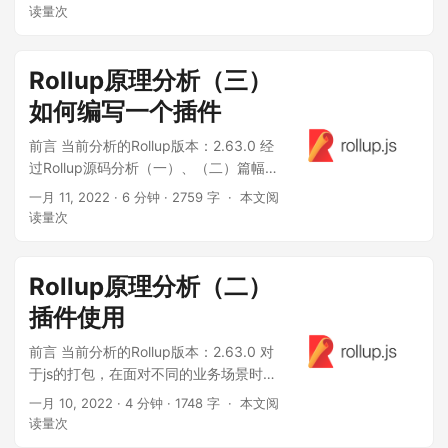
也逐步有其他语言的接入，比如
读量
次
esbuild（GO语言）, swc（RUST）。率
性就学习下GO语言，拓展自己的技术宽
度。 GO 语言 相信大家网上随便搜一下
Rollup原理分析（三）
都能找到介绍GO语言的，...
如何编写一个插件
前言 当前分析的Rollup版本：2.63.0 经
过Rollup源码分析（一）、（二）篇幅的
学习，大家对 Rollup 基础都有一定的了
一月 11, 2022
· 6 分钟 · 2759 字 ·
本文阅
解。是否对 Rollup 插件想要更深入的了
读量
次
解呢？比如一个插件究竟怎么写出来
的，一个插件的编写思路是怎样的。今
天就让我带大家来学习一下，如何编写
Rollup原理分析（二）
一个 Rollup 插件。 常用插件功能 对
插件使用
Rol...
前言 当前分析的Rollup版本：2.63.0 对
于js的打包，在面对不同的业务场景时
候，是需要不同的打包”姿势“。那怎么使
一月 10, 2022
· 4 分钟 · 1748 字 ·
本文阅
用不同姿势呢？webpack有loader、
读量
次
plugin在打包的过程中处理各种各样的场