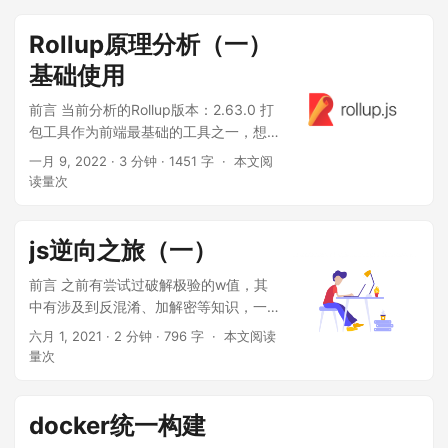
景。Rollup说：我万变不离其宗，插件就
能够做到相同的效果。今天这篇文章...
Rollup原理分析（一）
基础使用
前言 当前分析的Rollup版本：2.63.0 打
包工具作为前端最基础的工具之一，想
必大家或多或少都会对其实现原理感兴
一月 9, 2022
· 3 分钟 · 1451 字 ·
本文阅
趣。但是由于网上的资料参差不齐，学
读量
次
习起来非常困难，容易劝退。 笔者想要
通过web打包工具分析系列文章，揭秘
web前端打包工具的实现原理，降低大
js逆向之旅（一）
家学习框架源码的门槛。 Ro...
前言 之前有尝试过破解极验的w值，其
中有涉及到反混淆、加解密等知识，一
步一步的得到最后的结果非常的有意
六月 1, 2021
· 2 分钟 · 796 字 ·
本文阅读
思。最近有幸了解到《猿人学-爬虫刷题
量
次
平台》网站，有许多有趣的js逆向题目。
以下就是js逆向之旅（刷题之旅）。 js
混淆 - 源码乱码 环境 操作系统: mac 语
docker统一构建
言: node 编辑器：vscode 题目地址：