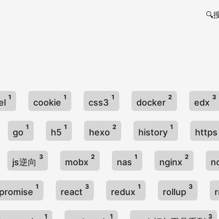
🔍
1
1
1
2
3
el
cookie
css3
docker
edx
1
1
2
1
go
h5
hexo
history
http
3
2
1
2
js逆向
mobx
nas
nginx
n
1
3
1
3
promise
react
redux
rollup
1
1
3