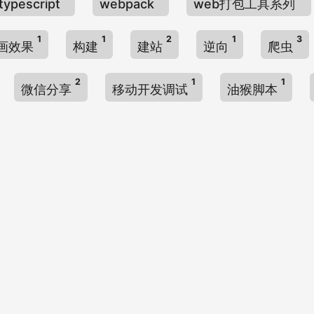
typescript
webpack
web打包工具系列
1
1
2
1
3
画效果
构建
建站
逆向
爬虫
2
1
1
微信分享
移动开发调试
油猴脚本