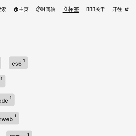
🔖标签
搜索
🏠主页
⏱时间轴
🙋🏻‍♂️关于
开往
1
es6
1
s
1
ode
1
rrweb
1