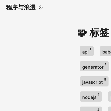
程序与浪漫
🧩 标签
1
api
bab
1
generator
8
javascript
1
nodejs
2